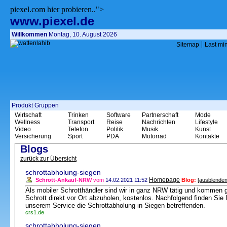
piexel.com hier probieren..">
www.piexel.de
Willkommen
Montag, 10. August 2026
|
Sitemap
Last mi
Produkt Gruppen
Wirtschaft
Trinken
Software
Partnerschaft
Mode
Wellness
Transport
Reise
Nachrichten
Lifestyle
Video
Telefon
Politik
Musik
Kunst
Versicherung
Sport
PDA
Motorrad
Kontakte
Blogs
zurück zur Übersicht
schrottabholung-siegen
Homepage
Schrott-Ankauf-NRW
vom
14.02.2021 11:52
Blog:
[ausblenden
Als mobiler Schrotthändler sind wir in ganz NRW tätig und kommen 
Schrott direkt vor Ort abzuholen, kostenlos. Nachfolgend finden Si
unserem Service die Schrottabholung in Siegen betreffenden.
crs1.de
schrottabholung-siegen