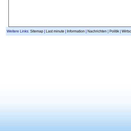
Weitere Links:
Sitemap
|
Last minute
|
Information
|
Nachrichten
|
Politik
|
Wirtsc