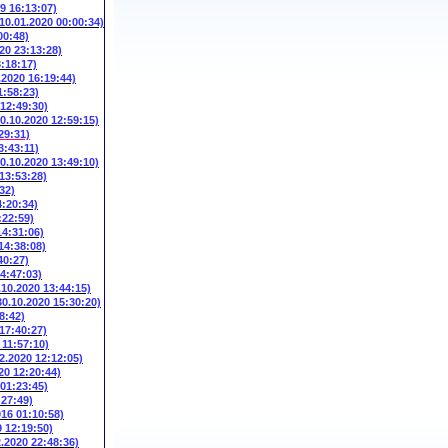
9 16:13:07)
(10.01.2020 00:00:34)
00:48)
20 23:13:28)
3:18:17)
.2020 16:19:44)
1:58:23)
 12:49:30)
10.10.2020 12:59:15)
29:31)
3:43:11)
10.10.2020 13:49:10)
 13:53:28)
32)
4:20:34)
:22:59)
14:31:06)
14:38:08)
40:27)
14:47:03)
.10.2020 13:44:15)
30.10.2020 15:30:20)
8:42)
 17:40:27)
 11:57:10)
2.2020 12:12:05)
20 12:20:44)
 01:23:45)
:27:49)
016 01:10:58)
9 12:19:50)
2.2020 22:48:36)