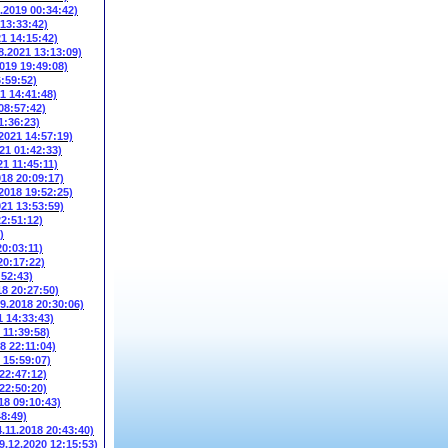
6.2019 00:34:42)
 13:33:42)
21 14:15:42)
8.2021 13:13:09)
2019 19:49:08)
6:59:52)
1 14:41:48)
08:57:42)
1:36:23)
.2021 14:57:19)
21 01:42:33)
21 11:45:11)
018 20:09:17)
.2018 19:52:25)
021 13:53:59)
22:51:12)
)
20:03:11)
20:17:22)
:52:43)
18 20:27:50)
09.2018 20:30:06)
1 14:33:43)
 11:39:58)
8 22:11:04)
 15:59:07)
 22:47:12)
 22:50:20)
18 09:10:43)
48:49)
4.11.2018 20:43:40)
9.12.2020 12:15:53)