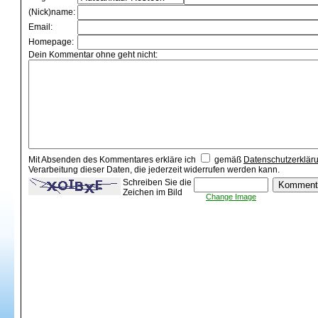
(Nick)name:
Email:
Homepage:
Dein Kommentar ohne geht nicht:
Mit Absenden des Kommentares erkläre ich
gemäß
Datenschutzerklär
Verarbeitung dieser Daten, die jederzeit widerrufen werden kann.
Schreiben Sie die
Zeichen im Bild
Change Image