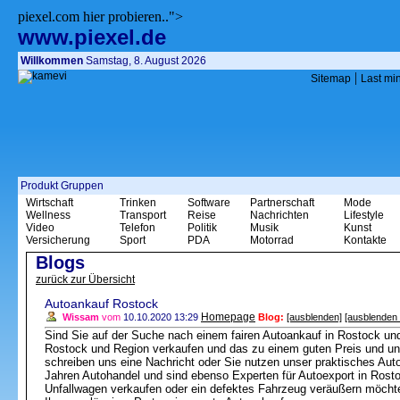
piexel.com hier probieren..">
www.piexel.de
Willkommen
Samstag, 8. August 2026
|
Sitemap
Last mi
Produkt Gruppen
Wirtschaft
Trinken
Software
Partnerschaft
Mode
Wellness
Transport
Reise
Nachrichten
Lifestyle
Video
Telefon
Politik
Musik
Kunst
Versicherung
Sport
PDA
Motorrad
Kontakte
Blogs
zurück zur Übersicht
Autoankauf Rostock
Homepage
Wissam
vom
10.10.2020 13:29
Blog:
[ausblenden]
[ausblenden 
Sind Sie auf der Suche nach einem fairen Autoankauf in Rostock u
Rostock und Region verkaufen und das zu einem guten Preis und un
schreiben uns eine Nachricht oder Sie nutzen unser praktisches Auto
Jahren Autohandel und sind ebenso Experten für Autoexport in Rosto
Unfallwagen verkaufen oder ein defektes Fahrzeug veräußern möcht