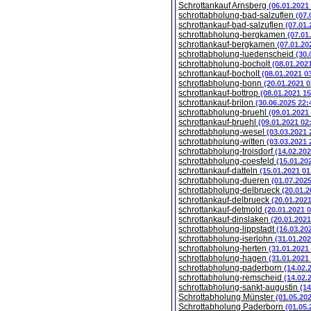
Schrottankauf Arnsberg
(06.01.2021
schrottabholung-bad-salzuflen
(07.
schrottankauf-bad-salzuflen
(07.01.
schrottabholung-bergkamen
(07.01
schrottankauf-bergkamen
(07.01.20
schrottabholung-luedenscheid
(30.
schrottabholung-bocholt
(08.01.202
schrottankauf-bocholt
(08.01.2021 0
schrottabholung-bonn
(20.01.2021 0
schrottankauf-bottrop
(08.01.2021 15
schrottankauf-brilon
(30.06.2025 22:
schrottabholung-bruehl
(09.01.2021
schrottankauf-bruehl
(09.01.2021 02
schrottabholung-wesel
(03.03.2021 
schrottabholung-witten
(03.03.2021 
schrottabholung-troisdorf
(14.02.202
schrottabholung-coesfeld
(15.01.20
schrottankauf-datteln
(15.01.2021 01
schrottabholung-dueren
(01.07.202
schrottabholung-delbrueck
(20.01.2
schrottankauf-delbrueck
(20.01.202
schrottankauf-detmold
(20.01.2021 
schrottankauf-dinslaken
(20.01.2021
schrottabholung-lippstadt
(16.03.20
schrottabholung-iserlohn
(31.01.202
schrottabholung-herten
(31.01.2021
schrottabholung-hagen
(31.01.2021
schrottabholung-paderborn
(14.02.
schrottabholung-remscheid
(14.02.
schrottabholung-sankt-augustin
(14
Schrottabholung Münster
(01.05.20
Schrottabholung Paderborn
(01.05.