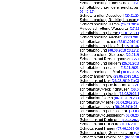
Schrottabholung Lüdenscheid
(05.
schrottabholung-moenchengladba
08:40:18)
Schrotthändler Düsseldorf
(20.11.2
Schrottabholung Recklinghausen
(
Schrottabholung Hamm
(25.01.2019
Autoverschrottung Wuppertal
(27.1
schrottabholung-herne
(31.01.2021 
Schrottabholung Aachen
(22.01.201
schrottankauf-aachen
(22.01.2019 0
schrottabholung-bielefeld
(15.01.20
schrottabholung
(06.06.2019 23:17:2
Schrottabholung Gladbeck
(22.01.2
Schrottankauf Recklinghausen
(22.
schrottabholung geldern
(25.01.201
schrottabholung-datteln
(15.01.2021
Schrottabholung in Marl
(30.06.2025
Schrotthändler Nrw
(29.05.2019 18:1
Schrottankauf Nrw
(26.03.2019 11:03
schrottabholung-castrop-rauxel
(21
schrottankauf-recklinghausen
(06.0
schrottabholung-koeln
(16.03.2021 
schrottankauf-koeln
(06.06.2019 23:
schrottankauf-herne
(06.06.2019 23:
schrottankauf-essen
(06.06.2019 23:
schrottabholung-duesseldorf
(23.03
schrottankauf-duesseldorf
(06.06.20
Schrottankauf Dortmund
(10.02.202
Schrottankauf Duisburg
(10.06.2019
Schrottankauf Hagen
(07.06.2019 00
Schrottabholung Gelsenkirchen
(07
Schrottankauf Leverkusen
(07.06.2