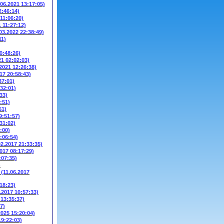
.06.2021 13:17:05)
2:46:14)
 11:06:20)
1 11:27:12)
03.2022 22:38:49)
11)
0:48:26)
21 02:02:03)
.2021 12:26:38)
17 20:58:43)
37:01)
:32:01)
33)
:51)
51)
9:51:57)
31:02)
:00)
:06:54)
02.2017 21:33:35)
2017 08:17:29)
:07:35)
)
W
(11.06.2017
18:23)
.2017 10:57:33)
 13:35:37)
7)
2025 15:20:04)
19:22:03)