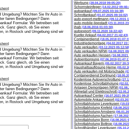
Werbung
(28.04.2018 09:05:20)
Schornsteinfeger
(14.02.2012 09:46:
ichern]
autoankauf
(09.07.2025 03:16:38)
nd Umgebung? Möchten Sie Ihr Auto in
Schrottankauf
(01.07.2025 09:16:02)
ter fairen Bedingungen? Dann
auto-export-mettmann
(09.12.2015 1
ankauf Formular. Wir betreiben seit
auto-mobile-lippstadt
(23.11.2015 23
ck. Ganz gleich, ob Sie einen
ihab
(18.06.2016 01:03:30)
autoexport
en, in Rostock und Umgebung sind wir
(09.11.2020 16:22:42)
Kupfer Ankauf
(04.02.2017 21:42:43)
Containerdienst
(18.05.2018 01:07:3
Industriedemontage
(04.02.2017 22:
ichern]
Auto verkaufen
(03.12.2023 05:12:58
nd Umgebung? Möchten Sie Ihr Auto in
Auto verkaufen NRW
(16.08.2021 09
ter fairen Bedingungen? Dann
Auto verkaufen Hessen
(16.08.2021
ankauf Formular. Wir betreiben seit
Autoentsorgung
(07.06.2019 01:47:1
ck. Ganz gleich, ob Sie einen
Autoankauf Bayern
(05.02.2017 20:3
en, in Rostock und Umgebung sind wir
Haushaltsauflösung Herne
(05.02.2
Auto verkaufen mit Motorschade
(0
Containerdienst Dortmund
(18.05.2
ichern]
Kostenlose Autoverschrottung
(27.1
Kostenlose Schrottabholung
(02.02
nd Umgebung? Möchten Sie Ihr Auto in
Anlagen Demontagen NRW
(01.08
ter fairen Bedingungen? Dann
Altmetall und Elektroschrott
(22.05.
ankauf Formular. Wir betreiben seit
Autoankauf Center
(16.07.2021 09:2
ck. Ganz gleich, ob Sie einen
Automobile Ankauf export
(02.03.20
en, in Rostock und Umgebung sind wir
Schrottabholung Leverkusen
(19.0
Schrottabholung Krefeld
(18.08.202
Schrottabholung Arnsberg
(06.01.2
Schrottabholung Aachen
(17.08.202
Schrottabholung Bonn
(16.08.2021 
Schrottabholung Bottrop
(16.08.202
Schrotthändler Leverkusen
(05.10.