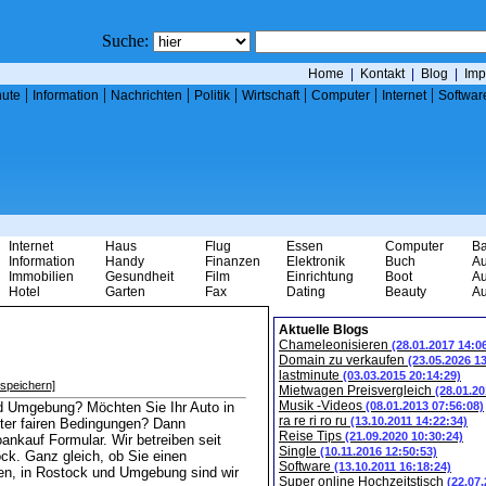
Suche:
Home
|
Kontakt
|
Blog
|
Imp
|
|
|
|
|
|
|
nute
Information
Nachrichten
Politik
Wirtschaft
Computer
Internet
Softwar
Internet
Haus
Flug
Essen
Computer
B
Information
Handy
Finanzen
Elektronik
Buch
Au
Immobilien
Gesundheit
Film
Einrichtung
Boot
Au
Hotel
Garten
Fax
Dating
Beauty
Au
Aktuelle Blogs
Chameleonisieren
(28.01.2017 14:0
Domain zu verkaufen
(23.05.2026 1
lastminute
(03.03.2015 20:14:29)
speichern]
Mietwagen Preisvergleich
(28.01.20
Musik -Videos
nd Umgebung? Möchten Sie Ihr Auto in
(08.01.2013 07:56:08)
ra re ri ro ru
(13.10.2011 14:22:34)
ter fairen Bedingungen? Dann
Reise Tips
(21.09.2020 10:30:24)
ankauf Formular. Wir betreiben seit
Single
(10.11.2016 12:50:53)
ck. Ganz gleich, ob Sie einen
Software
(13.10.2011 16:18:24)
en, in Rostock und Umgebung sind wir
Super online Hochzeitstisch
(22.07