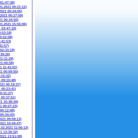
 01:47:38)
01.2021 00:21:12)
2021 00:24:05)
.2021 00:27:59)
21 00:34:50)
01.2021 15:55:06)
1 03:47:18)
3:53:18)
3:52:08)
:41:53)
41:57)
 02:33:19)
:39:26)
21:11:29)
21:00:58)
1 11:41:01)
21 00:59:55)
:15:32)
5 09:10:48)
021 00:19:37)
1 00:23:41)
00:31:27)
 00:37:51)
21 15:38:39)
1 00:07:23)
 00:12:08)
 00:34:43)
2021 09:59:13)
2021 10:44:47)
.02.2021 11:56:13)
21 13:39:32)
2021 13:51:08)