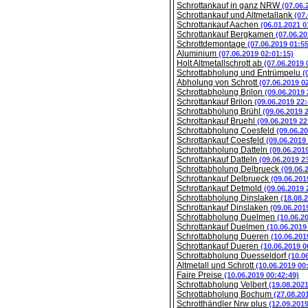
Schrottankauf in ganz NRW
(07.06.
Schrottankauf und Altmetallank
(07
Schrottankauf Aachen
(06.01.2021 0
Schrottankauf Bergkamen
(07.06.20
Schrottdemontage
(07.06.2019 01:5
Aluminium
(07.06.2019 02:01:15)
Holt Altmetallschrott ab
(07.06.2019 
Schrottabholung und Entrümpelu
(
Abholung von Schrott
(07.06.2019 0
Schrottabholung Brilon
(09.06.2019 
Schrottankauf Brilon
(09.06.2019 22:
Schrottabholung Brühl
(09.06.2019 
Schrottankauf Bruehl
(09.06.2019 22
Schrottabholung Coesfeld
(09.06.2
Schrottankauf Coesfeld
(09.06.2019
Schrottabholung Datteln
(09.06.201
Schrottankauf Datteln
(09.06.2019 2
Schrottabholung Delbrueck
(09.06.
Schrottankauf Delbrueck
(09.06.201
Schrottankauf Detmold
(09.06.2019 
Schrottabholung Dinslaken
(18.08.
Schrottankauf Dinslaken
(09.06.201
Schrottabholung Duelmen
(10.06.2
Schrottankauf Duelmen
(10.06.2019
Schrottabholung Dueren
(10.06.201
Schrottankauf Dueren
(10.06.2019 0
Schrottabholung Duesseldorf
(10.0
Altmetall und Schrott
(10.06.2019 00
Faire Preise
(10.06.2019 00:42:49)
Schrottabholung Velbert
(19.08.202
Schrottabholung Bochum
(27.08.20
Schrotthändler Nrw plus
(12.09.201