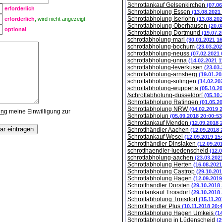
Schrottankauf Gelsenkirchen
(07.0
erforderlich
Schrottabholung Essen
(13.08.2021
Schrottabholung Iserlohn
erforderlich
, wird nicht angezeigt.
(13.08.20
Schrottabholung Oberhausen
(20.0
optional
Schrottabholung Dortmund
(19.07.
schrottabholung-marl
(30.01.2021 1
schrottabholung-bochum
(23.03.202
schrottabholung-neuss
(07.02.2021 
schrottabholung-unna
(14.02.2021 1
schrottabholung-leverkusen
(23.03
schrottabholung-arnsberg
(19.01.20
schrottabholung-solingen
(14.02.20
schrottabholung-wupperta
(05.10.2
/schrottabholung-düsseldorf
(05.10
Schrottabholung Ratingen
(01.05.2
Schrottabholung NRW
(04.02.2019 
ung
meine Einwilligung zur
Schrottabholun
(05.09.2018 20:00:53
Schrottankauf Menden
(12.09.2018 
Schrotthändler Aachen
(12.09.2018 
Schrottankauf Wesel
(12.09.2019 15
Schrotthändler Dinslaken
(12.09.20
schrotthaendler-luedenscheid
(12.
schrottabholung-aachen
(23.03.202
Schrottabholung Herten
(16.08.2021
Schrottabholung Castrop
(29.10.201
Schrottabholung Hagen
(12.09.2019
Schrotthändler Dorsten
(29.10.2018
Schrottankauf Troisdorf
(29.10.2018
Schrottabholung Troisdorf
(15.11.20
Schrotthändler Plus
(10.11.2018 20:
Schrottabholung Hagen Umkeis
(1
Schrottabholung in Lüdenscheid
(2