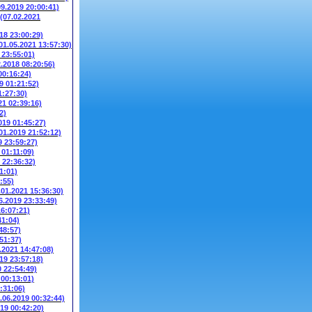
09.2019 20:00:41)
(07.02.2021
018 23:00:29)
01.05.2021 13:57:30)
 23:55:01)
2.2018 08:20:56)
00:16:24)
9 01:21:52)
1:27:30)
21 02:39:16)
2)
019 01:45:27)
01.2019 21:52:12)
9 23:59:27)
 01:11:09)
 22:36:32)
1:01)
:55)
.01.2021 15:36:30)
6.2019 23:33:49)
16:07:21)
41:04)
48:57)
51:37)
.2021 14:47:08)
19 23:57:18)
0 22:54:49)
 00:13:01)
:31:06)
.06.2019 00:32:44)
019 00:42:20)