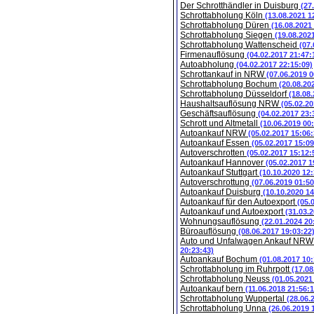
Der Schrotthändler in Duisburg
(27
Schrottabholung Köln
(13.08.2021 1
Schrottabholung Düren
(16.08.2021
Schrottabholung Siegen
(19.08.202
Schrottabholung Wattenscheid
(07.
Firmenauflösung
(04.02.2017 21:47:
Autoabholung
(04.02.2017 22:15:09)
Schrottankauf in NRW
(07.06.2019 0
Schrottabholung Bochum
(20.08.20
Schrottabholung Düsseldorf
(18.08
Haushaltsauflösung NRW
(05.02.20
Geschäftsauflösung
(04.02.2017 23:
Schrott und Altmetall
(10.06.2019 00
Autoankauf NRW
(05.02.2017 15:06:
Autoankauf Essen
(05.02.2017 15:09
Autoverschrotten
(05.02.2017 15:12:
Autoankauf Hannover
(05.02.2017 1
Autoankauf Stuttgart
(10.10.2020 12:
Autoverschrottung
(07.06.2019 01:50
Autoankauf Duisburg
(10.10.2020 14
Autoankauf für den Autoexport
(05.
Autoankauf und Autoexport
(31.03.
Wohnungsauflösung
(22.01.2024 20
Büroauflösung
(08.06.2017 19:03:22
Auto und Unfalwagen Ankauf NR
20:23:43)
Autoankauf Bochum
(01.08.2017 10:
Schrottabholung im Ruhrpott
(17.08
Schrottabholung Neuss
(01.05.2021
Autoankauf bern
(11.06.2018 21:56:1
Schrottabholung Wuppertal
(28.06.
Schrottabholung Unna
(26.06.2019 