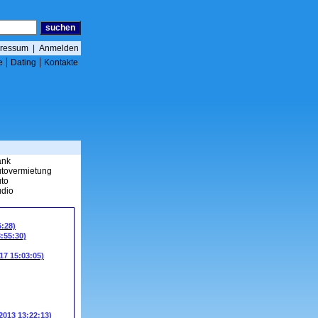
ressum
|
Anmelden
|
|
e
Dating
Kontakte
ank
tovermietung
to
dio
6:28)
3:55:30)
17 15:03:05)
.2013 13:22:13)