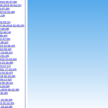
2019 00:47:06)
.06.2019 00:54:21)
1:07:26)
19 01:02:48)
5:19)
02:03:11)
07.06.2019 02:05:24)
2:08:08)
22:44:14)
45:43)
22:47:05)
:48:52)
019 22:56:43)
 22:59:16)
9 23:00:21)
3:01:24)
2019 23:02:55)
9 23:16:08)
23:27:17)
2021 17:22:03)
9 23:32:47)
019 00:15:29)
 00:17:02)
9 00:18:31)
0:20:59)
6.2019 00:22:38)
:30:40)
1 01:00:30)
19 22:12:33)
9 16:12:36)