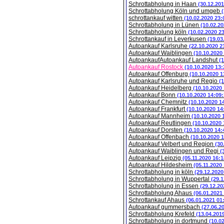
Schrottabholung in Haan
(30.12.201
Schrottabholung Köln und umgeb
schrottankauf witten
(10.02.2020 23:
Schrottabholung in Lünen
(10.02.20
Schrottabholung köln
(10.02.2020 2
Schrottankauf in Leverkusen
(19.03
Autoankauf Karlsruhe
(22.10.2020 2
Autoankauf Waiblingen
(10.10.2020
AutoankaufAutoankauf Landshut
(
Autoankauf Rostock
(10.10.2020 13:
Autoankauf Offenburg
(10.10.2020 1
Autoankauf Karlsruhe und Regio
(
Autoankauf Heidelberg
(10.10.2020
Autoankauf Bonn
(10.10.2020 14:09:
Autoankauf Chemnitz
(10.10.2020 1
Autoankauf Frankfurt
(10.10.2020 14
Autoankauf Mannheim
(10.10.2020 
Autoankauf Reutlingen
(10.10.2020 
Autoankauf Dorsten
(10.10.2020 14:
Autoankauf Offenbach
(10.10.2020 
Autoankauf Velbert und Region
(30
Autoankauf Waiblingen und Regi
(
Autoankauf Leipzig
(05.11.2020 16:1
Autoankauf Hildesheim
(05.11.2020
Schrottabholung in köln
(29.12.2020
Schrottabholung in Wuppertal
(29.1
Schrottabholung in Essen
(29.12.20
Schrottabholung Ahaus
(06.01.2021
Schrottankauf Ahaus
(06.01.2021 01
Autoankauf gummersbach
(27.06.2
Schrottabholung Krefeld
(13.04.201
Schrottabholung in dortmund
(10.0