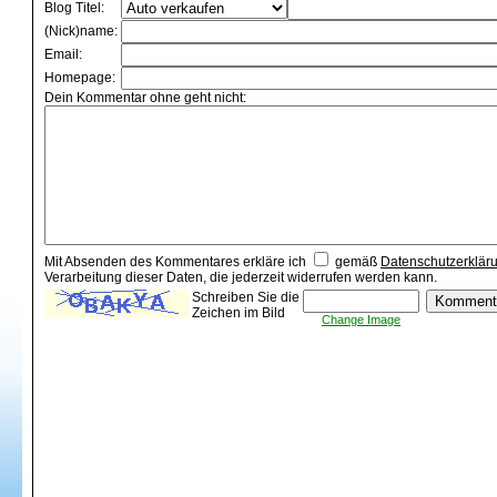
Blog Titel:
(Nick)name:
Email:
Homepage:
Dein Kommentar ohne geht nicht:
Mit Absenden des Kommentares erkläre ich
gemäß
Datenschutzerklär
Verarbeitung dieser Daten, die jederzeit widerrufen werden kann.
Schreiben Sie die
Zeichen im Bild
Change Image