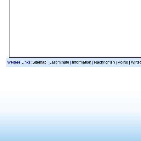
Weitere Links:
Sitemap
|
Last minute
|
Information
|
Nachrichten
|
Politik
|
Wirtsc