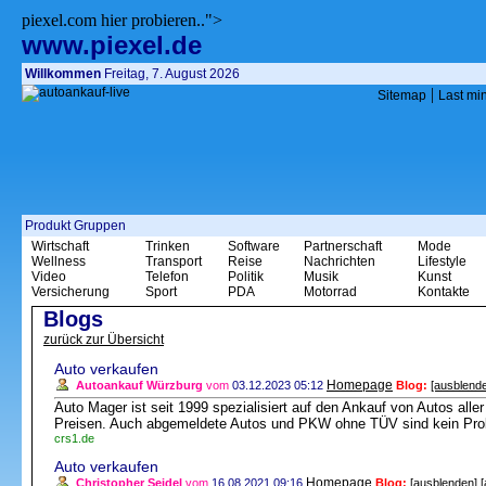
piexel.com hier probieren..">
www.piexel.de
Willkommen
Freitag, 7. August 2026
|
Sitemap
Last mi
Produkt Gruppen
Wirtschaft
Trinken
Software
Partnerschaft
Mode
Wellness
Transport
Reise
Nachrichten
Lifestyle
Video
Telefon
Politik
Musik
Kunst
Versicherung
Sport
PDA
Motorrad
Kontakte
Blogs
zurück zur Übersicht
Auto verkaufen
Homepage
Autoankauf Würzburg
vom
03.12.2023 05:12
Blog:
[ausblend
Auto Mager ist seit 1999 spezialisiert auf den Ankauf von Autos aller 
Preisen. Auch abgemeldete Autos und PKW ohne TÜV sind kein Prob
crs1.de
Auto verkaufen
Homepage
Christopher Seidel
vom
16.08.2021 09:16
Blog:
[ausblenden]