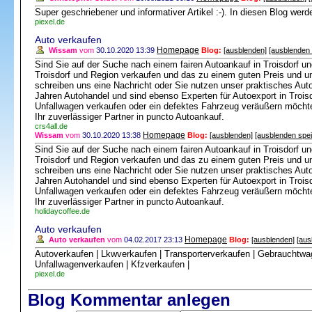
Super geschriebener und informativer Artikel :-). In diesen Blog werd
piexel.de
Auto verkaufen
Homepage
Wissam
vom
30.10.2020 13:39
Blog:
[ausblenden]
[ausblenden 
Sind Sie auf der Suche nach einem fairen Autoankauf in Troisdorf 
Troisdorf und Region verkaufen und das zu einem guten Preis und u
schreiben uns eine Nachricht oder Sie nutzen unser praktisches Auto
Jahren Autohandel und sind ebenso Experten für Autoexport in Troisd
Unfallwagen verkaufen oder ein defektes Fahrzeug veräußern möchte
Ihr zuverlässiger Partner in puncto Autoankauf.
crs4all.de
Homepage
Wissam
vom
30.10.2020 13:38
Blog:
[ausblenden]
[ausblenden spe
Sind Sie auf der Suche nach einem fairen Autoankauf in Troisdorf 
Troisdorf und Region verkaufen und das zu einem guten Preis und u
schreiben uns eine Nachricht oder Sie nutzen unser praktisches Auto
Jahren Autohandel und sind ebenso Experten für Autoexport in Troisd
Unfallwagen verkaufen oder ein defektes Fahrzeug veräußern möchte
Ihr zuverlässiger Partner in puncto Autoankauf.
holidaycoffee.de
Auto verkaufen
Homepage
Auto verkaufen
vom
04.02.2017 23:13
Blog:
[ausblenden]
[aus
Autoverkaufen | Lkwverkaufen | Transporterverkaufen | Gebrauchtwa
Unfallwagenverkaufen | Kfzverkaufen |
piexel.de
Blog Kommentar anlegen