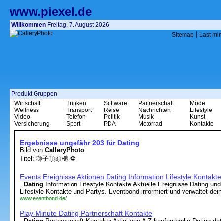
www.piexel.de
Willkommen
Freitag, 7. August 2026
|
Sitemap
Last mi
Produkt Gruppen
Wirtschaft
Trinken
Software
Partnerschaft
Mode
Wellness
Transport
Reise
Nachrichten
Lifestyle
Video
Telefon
Politik
Musik
Kunst
Versicherung
Sport
PDA
Motorrad
Kontakte
Ergebnisse ungefähr 203 für Dating
Bild von
CalleryPhoto
Titel: 獅子頂頭槌 ⚽️
Events Ereignisse Aktionen Dating Information Lifestyle Kontakte
..
Dating
Information Lifestyle Kontakte Aktuelle Ereignisse Dating un
Lifestyle Kontakte und Partys. Eventbond informiert und verwaltet deine
www.eventbond.de/
Play-Minute Dating Partnerschaft Kontakte
..
Dating
Partnerschaft Kontakte Artiel von A-Z kaufen,berlin,Dating dati