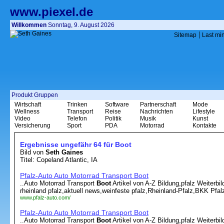
www.piexel.de
Willkommen
Sonntag, 9. August 2026
|
Sitemap
Last mi
Produkt Gruppen
Wirtschaft
Trinken
Software
Partnerschaft
Mode
Wellness
Transport
Reise
Nachrichten
Lifestyle
Video
Telefon
Politik
Musik
Kunst
Versicherung
Sport
PDA
Motorrad
Kontakte
Ergebnisse ungefähr 64 für Boot
Bild von
Seth Gaines
Titel: Copeland Atlantic, IA
Pfalz-Auto Auto Motorrad Transport Boot
..Auto Motorrad Transport
Boot
Artikel von A-Z Bildung,pfalz Weiterbi
rheinland pfalz,aktuell news,weinfeste pfalz,Rheinland-Pfalz,BKK Pfalz
www.pfalz-auto.com/
Pfalz-Auto Auto Motorrad Transport Boot
..Auto Motorrad Transport
Boot
Artikel von A-Z Bildung,pfalz Weiterbi