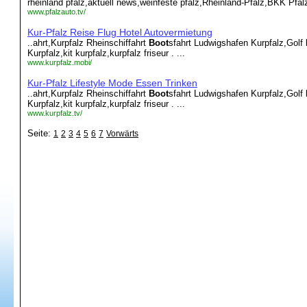
rheinland pfalz,aktuell news,weinfeste pfalz,Rheinland-Pfalz,BKK Pfalz
www.pfalzauto.tv/
Kur-Pfalz Reise Flug Hotel Autovermietung
..ahrt,Kurpfalz Rheinschiffahrt
Boot
sfahrt Ludwigshafen Kurpfalz,Golf
Kurpfalz,kit kurpfalz,kurpfalz friseur . ...
www.kurpfalz.mobi/
Kur-Pfalz Lifestyle Mode Essen Trinken
..ahrt,Kurpfalz Rheinschiffahrt
Boot
sfahrt Ludwigshafen Kurpfalz,Golf
Kurpfalz,kit kurpfalz,kurpfalz friseur . ...
www.kurpfalz.tv/
Seite:
1
2
3
4
5
6
7
Vorwärts