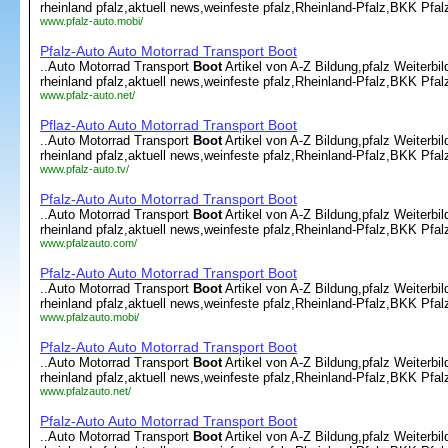
rheinland pfalz,aktuell news,weinfeste pfalz,Rheinland-Pfalz,BKK Pfalz
www.pfalz-auto.mobi/
Pfalz-Auto Auto Motorrad Transport Boot
..Auto Motorrad Transport
Boot
Artikel von A-Z Bildung,pfalz Weiterbi
rheinland pfalz,aktuell news,weinfeste pfalz,Rheinland-Pfalz,BKK Pfalz
www.pfalz-auto.net/
Pflaz-Auto Auto Motorrad Transport Boot
..Auto Motorrad Transport
Boot
Artikel von A-Z Bildung,pfalz Weiterbi
rheinland pfalz,aktuell news,weinfeste pfalz,Rheinland-Pfalz,BKK Pfalz
www.pfalz-auto.tv/
Pfalz-Auto Auto Motorrad Transport Boot
..Auto Motorrad Transport
Boot
Artikel von A-Z Bildung,pfalz Weiterbi
rheinland pfalz,aktuell news,weinfeste pfalz,Rheinland-Pfalz,BKK Pfalz
www.pfalzauto.com/
Pfalz-Auto Auto Motorrad Transport Boot
..Auto Motorrad Transport
Boot
Artikel von A-Z Bildung,pfalz Weiterbi
rheinland pfalz,aktuell news,weinfeste pfalz,Rheinland-Pfalz,BKK Pfalz
www.pfalzauto.mobi/
Pfalz-Auto Auto Motorrad Transport Boot
..Auto Motorrad Transport
Boot
Artikel von A-Z Bildung,pfalz Weiterbi
rheinland pfalz,aktuell news,weinfeste pfalz,Rheinland-Pfalz,BKK Pfalz
www.pfalzauto.net/
Pfalz-Auto Auto Motorrad Transport Boot
..Auto Motorrad Transport
Boot
Artikel von A-Z Bildung,pfalz Weiterbi