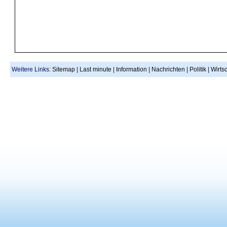
Weitere Links:
Sitemap
|
Last minute
|
Information
|
Nachrichten
|
Politik
|
Wirtsc