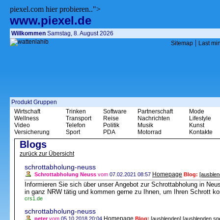
piexel.com hier probieren..">
www.piexel.de
Willkommen
Samstag, 8. August 2026
|
Sitemap
Last mi
Produkt Gruppen
Wirtschaft
Trinken
Software
Partnerschaft
Mode
Wellness
Transport
Reise
Nachrichten
Lifestyle
Video
Telefon
Politik
Musik
Kunst
Versicherung
Sport
PDA
Motorrad
Kontakte
Blogs
zurück zur Übersicht
schrottabholung-neuss
Homepage
Schrottabholung Neuss
vom
07.02.2021 08:57
Blog:
[ausblen
Informieren Sie sich über unser Angebot zur Schrottabholung in Neus
in ganz NRW tätig und kommen gerne zu Ihnen, um Ihren Schrott kos
crs1.de
schrottabholung-neuss
Homepage
peter
vom
05.10.2018 20:04
Blog:
[ausblenden]
[ausblenden sp