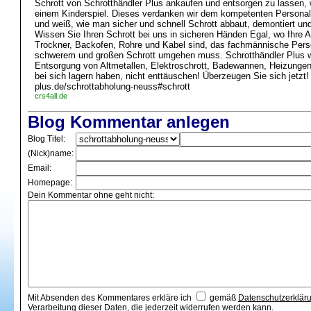
Schrott von Schrotthändler Plus ankaufen und entsorgen zu lassen, 
einem Kinderspiel. Dieses verdanken wir dem kompetenten Personal, 
und weiß, wie man sicher und schnell Schrott abbaut, demontiert und
Wissen Sie Ihren Schrott bei uns in sicheren Händen Egal, wo Ihre Al
Trockner, Backofen, Rohre und Kabel sind, das fachmännische Perso
schwerem und großen Schrott umgehen muss. Schrotthändler Plus wi
Entsorgung von Altmetallen, Elektroschrott, Badewannen, Heizunge
bei sich lagern haben, nicht enttäuschen! Überzeugen Sie sich jetzt!
plus.de/schrottabholung-neuss#schrott
crs4all.de
Blog Kommentar anlegen
Blog Titel:
(Nick)name:
Email:
Homepage:
Dein Kommentar ohne geht nicht:
Mit Absenden des Kommentares erkläre ich
gemäß
Datenschutzerklär
Verarbeitung dieser Daten, die jederzeit widerrufen werden kann.