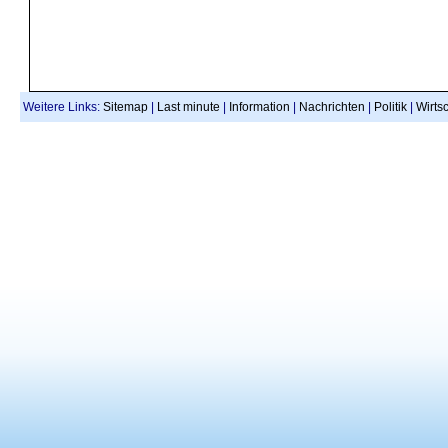
Weitere Links:
Sitemap
|
Last minute
|
Information
|
Nachrichten
|
Politik
|
Wirtsc