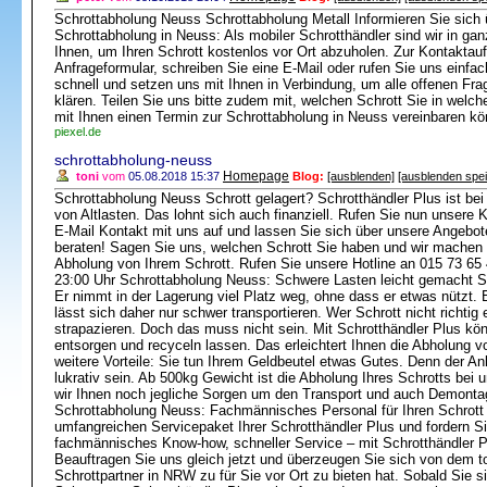
Schrottabholung Neuss Schrottabholung Metall Informieren Sie sich 
Schrottabholung in Neuss: Als mobiler Schrotthändler sind wir in 
Ihnen, um Ihren Schrott kostenlos vor Ort abzuholen. Zur Kontakt
Anfrageformular, schreiben Sie eine E-Mail oder rufen Sie uns einfac
schnell und setzen uns mit Ihnen in Verbindung, um alle offenen Fra
klären. Teilen Sie uns bitte zudem mit, welchen Schrott Sie in wel
mit Ihnen einen Termin zur Schrottabholung in Neuss vereinbaren kö
piexel.de
schrottabholung-neuss
Homepage
toni
vom
05.08.2018 15:37
Blog:
[ausblenden]
[ausblenden spe
Schrottabholung Neuss Schrott gelagert? Schrotthändler Plus ist bei 
von Altlasten. Das lohnt sich auch finanziell. Rufen Sie nun unsere
E-Mail Kontakt mit uns auf und lassen Sie sich über unsere Angebot
beraten! Sagen Sie uns, welchen Schrott Sie haben und wir machen 
Abholung von Ihrem Schrott. Rufen Sie unsere Hotline an 015 73 65
23:00 Uhr Schrottabholung Neuss: Schwere Lasten leicht gemacht Sch
Er nimmt in der Lagerung viel Platz weg, ohne dass er etwas nützt.
lässt sich daher nur schwer transportieren. Wer Schrott nicht richtig
strapazieren. Doch das muss nicht sein. Mit Schrotthändler Plus kön
entsorgen und recyceln lassen. Das erleichtert Ihnen die Abholung vo
weitere Vorteile: Sie tun Ihrem Geldbeutel etwas Gutes. Denn der An
lukrativ sein. Ab 500kg Gewicht ist die Abholung Ihres Schrotts bei
wir Ihnen noch jegliche Sorgen um den Transport und auch Demontage
Schrottabholung Neuss: Fachmännisches Personal für Ihren Schrot
umfangreichen Servicepaket Ihrer Schrotthändler Plus und fordern 
fachmännisches Know-how, schneller Service – mit Schrotthändler Pl
Beauftragen Sie uns gleich jetzt und überzeugen Sie sich von dem to
Schrottpartner in NRW zu für Sie vor Ort zu bieten hat. Sobald Sie 